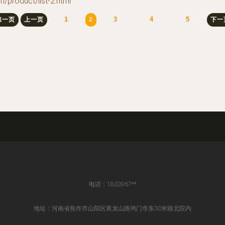
duct/list-2.html
1
3
4
5
第一页
上一页
2
下一
电话：1803967**
地址：河南省焦作市山阳区黄龙山路鸿门寺东30米路北院内